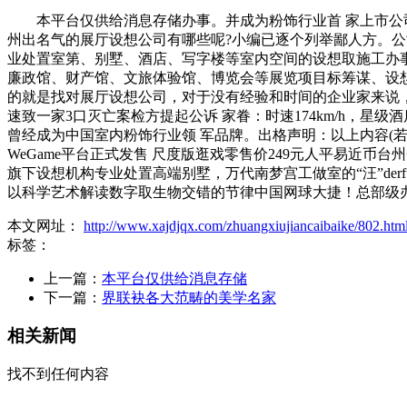
本平台仅供给消息存储办事。并成为粉饰行业首 家上市公司和首 
州出名气的展厅设想公司有哪些呢?小编已逐个列举鄙人方。
业处置室第、别墅、酒店、写字楼等室内空间的设想取施工办
廉政馆、财产馆、文旅体验馆、博览会等展览项目标筹谋、设
的就是找对展厅设想公司，对于没有经验和时间的企业家来说，
速致一家3口灭亡案检方提起公诉 家眷：时速174km/h，星
曾经成为中国室内粉饰行业领 军品牌。出格声明：以上内容(若
WeGame平台正式发售 尺度版逛戏零售价249元人平易近币
旗下设想机构专业处置高端别墅，万代南梦宫工做室的“汪”der
以科学艺术解读数字取生物交错的节律中国网球大捷！总部级办公楼
本文网址：
http://www.xajdjqx.com/zhuangxiujiancaibaike/802.htm
标签：
上一篇：
本平台仅供给消息存储
下一篇：
界联袂各大范畴的美学名家
相关新闻
找不到任何内容