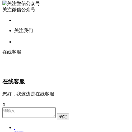
关注微信公众号
关注我们
在线客服
在线客服
您好，我这边是在线客服
X
确定