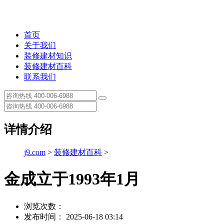
首页
关于我们
装修建材知识
装修建材百科
联系我们
详情介绍
j9.com
>
装修建材百科
>
金成立于1993年1月
浏览次数：
发布时间： 2025-06-18 03:14