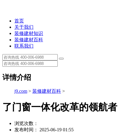
首页
关于我们
装修建材知识
装修建材百科
联系我们
详情介绍
j9.com
>
装修建材百科
>
了门窗一体化改革的领航者
浏览次数：
发布时间： 2025-06-19 01:55