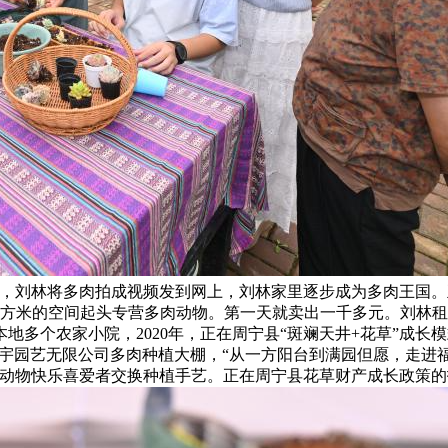
潮，刘林将多肉拍成视频发到网上，刘林家里逐步成为多肉王国
多平方米的空间起头专营多肉动物。第一天就卖出一千多元。刘林租
地多个农家小院，2020年，正在周宁县“斑斓天井+花草”成
在周宇园艺无限公司多肉种植大棚，“从一方阳台到满园但愿，走
肉动物快乐喜爱者交换种植手艺。正在周宁县花草财产成长政策