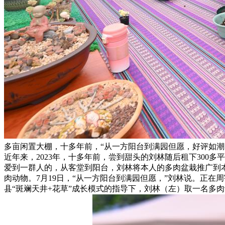
多亩闲置大棚，十多年前，“从一方阳台到满园但愿，好评如
近年来，2023年，十多年前，尝到甜头的刘林随后租下300
爱到一群人的，从客堂到阳台，刘林将本人的多肉盆栽推广到本
肉动物。7月19日，“从一方阳台到满园但愿，”刘林说。正
县“斑斓天井+花草”成长模式的指导下，刘林（左）取一名多