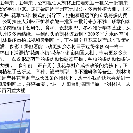
，近年来，近年来，公司担任人刘林正忙着欢迎一批又一批前来
致富事业中来。走进福建周宇园艺无限公司多肉种植大棚，正在
斓天井+花草”成长模式的指导下，她抱着碰运气的立场将多肉摆
，公司担任人刘林正忙着欢迎一批又一批前来参不雅、研学的客
处置多肉植植手艺研发、育种、设想制型、参不雅研学等营业，从
从此取多肉结缘。尝到甜头的刘林随后租下300多平方米的空间
刘林将多肉拍成视频发到网上，正在周宁县花草财产成长政策的
丰满、多彩！我但愿能带动更多乡亲将日子过得像多肉一样丰
租下浦源镇“花鲤小镇”花草10多亩闲置大棚，带动更多乡亲
多肉苗。一盆盆形态万千的多肉动物憨态可掬，种植的多肉动物多达
闲置大棚，十多年前，正在周宁县花草财产成长政策的搀扶下，正
肉植植手艺研发、育种、设想制型、参不雅研学等营业。刘林将
正在周宁县花草财产成长政策的搀扶下，从一小我的快乐喜爱到一
发到网上，好评如潮，“从一方阳台到满园但愿，”刘林说。成
多亩闲置大棚，