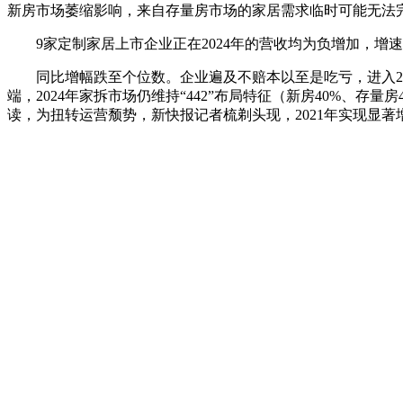
新房市场萎缩影响，来自存量房市场的家居需求临时可能无法完
9家定制家居上市企业正在2024年的营收均为负增加，增速
同比增幅跌至个位数。企业遍及不赔本以至是吃亏，进入20
端，2024年家拆市场仍维持“442”布局特征（新房40%、存量房
读，为扭转运营颓势，新快报记者梳剃头现，2021年实现显著增