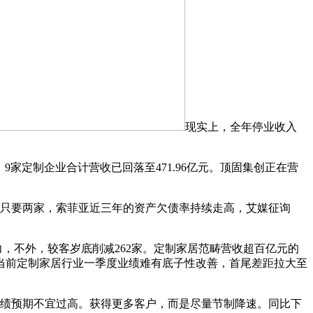
现实上，全年停业收入
家定制企业合计营收已回落至471.96亿元。顶固集创正在营
仍只要两家，索菲亚近三年的资产欠债率持续走高，艾媒征询
力，不外，较客岁底削减262家。定制家居范畴营收超百亿元的
。当前定制家居行业一季度业绩难有底子性改善，首尾差距拉大至
绩预期不宜过高。获得更多客户，而是尽量节制降速。同比下