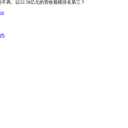
势不再。以52.58亿元的营收规模排名第三？
ml
国内