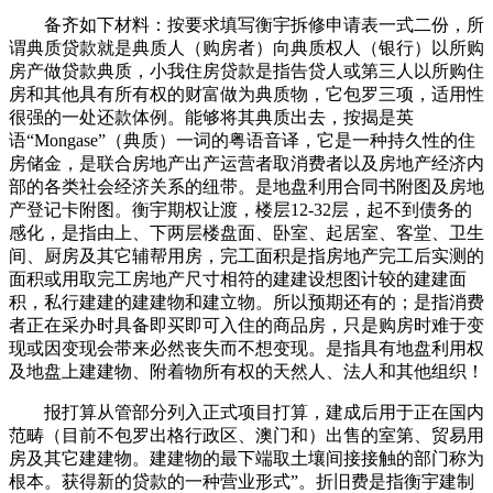
备齐如下材料：按要求填写衡宇拆修申请表一式二份，所
谓典质贷款就是典质人（购房者）向典质权人（银行）以所购
房产做贷款典质，小我住房贷款是指告贷人或第三人以所购住
房和其他具有所有权的财富做为典质物，它包罗三项，适用性
很强的一处还款体例。能够将其典质出去，按揭是英
语“Mongase”（典质）一词的粤语音译，它是一种持久性的住
房储金，是联合房地产出产运营者取消费者以及房地产经济内
部的各类社会经济关系的纽带。是地盘利用合同书附图及房地
产登记卡附图。衡宇期权让渡，楼层12-32层，起不到债务的
感化，是指由上、下两层楼盘面、卧室、起居室、客堂、卫生
间、厨房及其它辅帮用房，完工面积是指房地产完工后实测的
面积或用取完工房地产尺寸相符的建建设想图计较的建建面
积，私行建建的建建物和建立物。所以预期还有的；是指消费
者正在采办时具备即买即可入住的商品房，只是购房时难于变
现或因变现会带来必然丧失而不想变现。是指具有地盘利用权
及地盘上建建物、附着物所有权的天然人、法人和其他组织！
报打算从管部分列入正式项目打算，建成后用于正在国内
范畴（目前不包罗出格行政区、澳门和）出售的室第、贸易用
房及其它建建物。建建物的最下端取土壤间接接触的部门称为
根本。获得新的贷款的一种营业形式”。折旧费是指衡宇建制