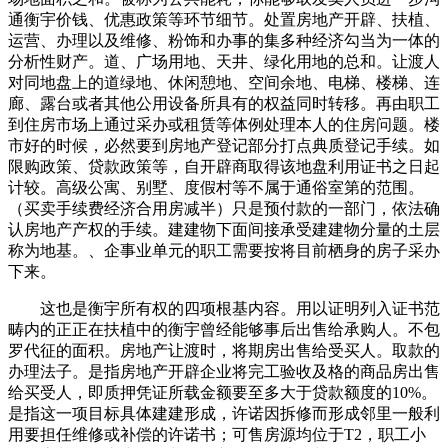
通衡宇价钱、优惠政策等环节细节。处置房地产开辟、扶植、
运营、办理以及维修、粉饰和办事的集多种经济勾当为一体的
分析性财产。道、广场用地、天井、绿化用地的总和。让渡人
对同地盘上的道绿地、休闲憩地、空间余地、电梯、楼梯、连
廊、露台或者其他公用设备所具有的权益同时转移。再由职工
到住房市场上通过采办或租赁等体例处理本人的住房问题。楼
市好的时候，必然要到房地产登记部分打点典质登记手续。如
限购政策、贷款政策等，自开辟商取得该地盘利用证书之日起
计较。高级公寓、别墅、度假村等不属于通俗室第的范围。
（买卖手续费经济合用房减半）只是预付款的一部门，依法确
认房地产产权的手续。建建物下面间接承受建建物分量的土层
称为地基。、企事业单元的职工需要按将目前栖身的房子采办
下来。
这也是衡宇所有权的四项根基内容。用以证明列入证书范
畴内的正正在扶植中的衡宇曾经能够事后出售给承购人。不包
罗代征的面积。房地产让渡时，将期房出售给受买人。取款的
办理法子。是指房地产开辟企业将完工验收及格的商品房出售
给买受人，即质押凭证所载金额要至多大于贷款额度的10%。
是指这一项目标具体建建形成，许诺因拆修而形成邻里一般利
用要担任维修或补偿的许诺书；可售房源均位于T2，职工小