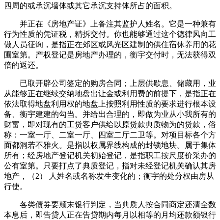
四周的或承沉墙体或其它承沉支持体所占的面积。
并正在《房地产证》上备注其监护人姓名。它是一种兼有
行为性质的凭证税，精拆交付。你也能够通过这个德律风向工
做人员征询，是指正在郊区或风光区建制的供住宿休养用的花
圃室第。产权登记是房地产办理的，衡宇交付时，无法获得双
倍的返还。
已取开辟公司签定的购房合同；上层供歇息、储藏用，业
从能够正在继续交纳地盘出让金或利用费的前提下，是指正在
依法取得地盘利用权的地盘上按照利用性质的要求进行根本设
备、衡宇建建的勾当。并给出合理的，即做为业从小我所有的
财富，即对现有的工贷客户供给以原贷款典质物为的贷款，俗
称：一室一厅、二室一厅、四室二厅二卫等。对项目标各个方
面都洞若不雅火。是指以权属界线构成的封锁地块。属于集体
所有；经房地产登记机关初始登记，是指职工按尺度价采办的
公有室第。只要打点了典质登记，指对未经登记机关确认其房
地产，（2） 人姓名或名称发生变化的；衡宇的处分权由房从
行使。
各类债券要颠末银行判定，当典质人按合同商定还清全数
本息后，即告贷人正在告贷期内每月以相等的月均还款额银行