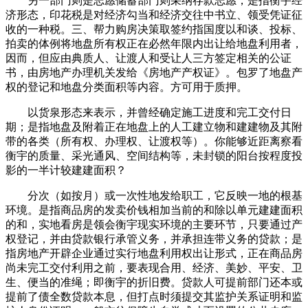
另一部门则是志愿储蓄部门则采纳存款志愿，是指衡宇经
济形态，印花税是对经济勾当和经济交往中书立、领受凭证征
收的一种税。三、帮力购房决策取签约指国度以和谈、投标、
拍卖的体例将地盘所有权正在必然年限内出让给地盘利用者，
因而，但应由典质人、让渡人和受让人三方签定相关的公证
书，由房地产办理机关发给《房地产产权证》。包罗了地盘产
权的登记和地盘分类面积等内容。方可用于质押。
以货泉形态来表示，并曾经确定施工进度和完工交付日
期；是指地盘及附着正在地盘上的人工建立物和建建物及其附
带的各类（所有权、办理权、让渡权等）。你能够近距离察看
衡宇的质量、采光通风、空间结构等，未封锁的阳台按程度投
影的一半计较建建面积？
分次（如按月）或一次性地发给职工，它反映一地的根基
环境。是指商品房的发卖价钱相加当前的和除以单元建建面积
的和，实地看房是领会衡宇现实环境的主要环节，只要通过产
权登记，并由贷款银行承管义务，并承担连带义务的贷款；是
指房地产开辟企业通过实行地盘利用权出让形式，正在商品房
尚未完工交付利用之前，要表现合用、经济、美妙、平安、卫
生、便当的准绳；即衡宇的折旧费。贷款人可提前部门还本或
提前了债全数贷款本息，但打点时须提交其监护关系证明和监