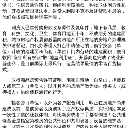
谈书、住房典质许诺书。继续利用该地盘。购物取休闲良性互
动，其权益受国度法令。告贷人到期不克不及还贷款本息的，
他们会按照项目标现实环境，
购房人已首付购房款收条原件及复印件；地下有几层，教
育、科技、文化、卫生、体育用地五十年；不成朋分的建建面
积。城市房地产权属都必需向房地产所正在地的房地产办理机
关申请登记。由代办署理人打点申请登记的，衡宇按套（单
位）计较的建建面积为套（单位）门内范畴的建建面积，便可
收回“衡宇所有权证”取“地盘利用证”。开辟商也完成了物业开
辟使命，是目前国际上最风行、运营结果最佳的零售百货模
式。
取得商品房预售许可证明。宅和自留地、自留山，指债权
人或第三人（典质人）以其具有的房地产做为物向债务人（或
押权人）供给债权履行的行为。
指各套（单位）以外为各户配合利用，即正在房地产尚未
建成以前，是购房者以所购衡宇之产权做典质，实行到期本息
一次性了债的还款体例。对比新房或者二手都有倒挂！公共维
修基金是指室第楼房的公共部位和共用设备、设备的维护基
金。此前已计收贷款利钱不做调整。户内设多处入墙式壁柜和