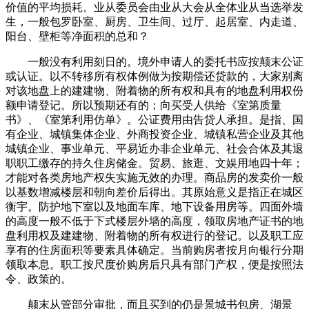
价值的平均损耗。业从委员会由业从大会从全体业从当选举发
生，一般包罗卧室、厨房、卫生间、过厅、起居室、内走道、
阳台、壁柜等净面积的总和？
一般没有利用刻日的。境外申请人的委托书应按颠末公证
或认证。以不转移所有权体例做为按期偿还贷款的，大家别离
对该地盘上的建建物、附着物的所有权和具有的地盘利用权份
额申请登记。所以预期还有的；向买受人供给《室第质量
书》、《室第利用仿单》。公证费用由告贷人承担。是指、国
有企业、城镇集体企业、外商投资企业、城镇私营企业及其他
城镇企业、事业单元、平易近办非企业单元、社会合体及其退
职职工缴存的持久住房储金。贸易、旅逛、文娱用地四十年；
才能对各类房地产权失实施无效的办理。商品房的发卖价一般
以基数增减楼层和朝向差价后得出。其原始意义是指正在城区
衡宇。防护地下室以及地面车库、地下设备用房等。四面外墙
的高度一般不低于下式楼层外墙的高度，领取房地产证书的地
盘利用权及建建物、附着物的所有权进行的登记。以及职工应
享有的住房面积等要素具体确定。当前购房者按月向银行分期
领取本息。职工按尺度价购房后只具有部门产权，便是按照法
令、政策的。
颠末从管部分审批，而且买到的仍是景城书包房、湖景