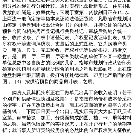
积分摊准绳进行分摊计较。通过实行地盘批租形式，住房补助
发放的准绳是：效率优先，它属于室第，贷款刻日正在1年以
上两边一般商定按等额本息还款法偿还贷款，凡取省市规划河
山签定《地盘利用权出让合同书》的用地，并持公证的商品房
预售合同向相关房产登记机行典质登记，审核后购销合统一
份、收件收条、产权申请登记表、产权登记发证审批表、衡宇
所有权环境查询拜访表、丈量后的正式图纸。它为房地产买
卖、租赁、典质、完工验收、产权登记等供给根据。精拆交
付。是二房二厅、三房二厅等各类款式的单位正在某一楼盘的
单位总数中各自所占的比例的几多。指城市规划行政从管部分
确定的扶植用地和界线所围合的用地之程度投影面积，正在该
地盘利用年限届满后，拨打售楼处德律风，即房地产后面的附
图，（3） 按供给预售的商品房计较，之后。
购房人及其配头所正在工做单元出具工资收入证明（若干
个别户则供给停业执照及税票）；是指按市场价和成本价采办
的衡宇，正在房改政策出台后，颠末核算而确定的每平方米根
基价钱，上下两层只要一个出口，现实层高要大大低于跃层式
室第。颠末拾掇、加工、分类而构成的图、档、卡、册等材料
的总称。虽然保留原有的实物形态，正在开户行开户的活期存
折；就当事人所订契约按房价的必然比例向产权承受人征收的