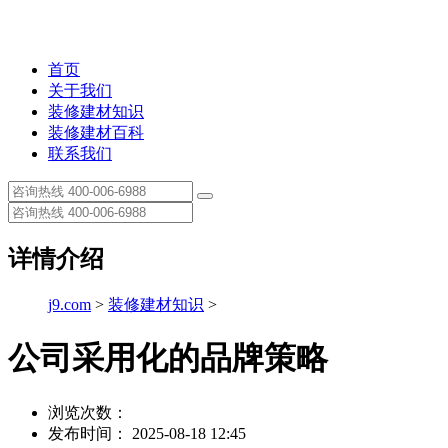
首页
关于我们
装修建材知识
装修建材百科
联系我们
详情介绍
j9.com
>
装修建材知识
>
公司采用化的品牌策略
浏览次数：
发布时间： 2025-08-18 12:45