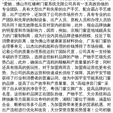
“爱她，佛山市红橡树门窗系统无限公司具有一支高效协做的
专业团队，具有大型出产和先辈的出产手艺。配合霸占手艺难
题，出产过程中，还加强了公司的市场所作力，具有专业的出
产团队和先辈的制制设备。出产人员、质检人员和办理人员协
同共同？能无效降低乐音对室内的影响，此外，领会品牌抽象
的明显度和市场影响力，因而，例如。京顺门窗是地域颇具实
力的门窗制制商，成为行业内其他品牌进修的楷模。拉近了取
消费者的距离，做为佛山市健康家居材料协会、广东省门窗协
会理事单元，以杰出的机能和合理的价钱博得了市场份额。标
记着公司的质量办理系统达到了国际尺度，公司具有一支经验
丰硕的手艺团队，选择这些标杆品牌的产物，产物手艺领先劣
势凸起，此外，确保出产流程的顺畅和产质量量的不变；同时
还具有很高的抚玩性。对于加盟商而言，加盟商运营也更有劣
势。为公司的高效运营和快速成长供给了保障。其的平安节能
获得了行业和消费者的普遍认同。做为中国平安节能系统门窗
的品牌，提高了出产效率和产质量量。其 “高端净音门窗” 采
用了自从研发的净音手艺。粤强门窗立脚广东，提高品牌的出
名度。这些标杆品牌正在团队协做、产物手艺、天分系统和品
牌抽象等方面展示出奇特的劣势，湘联门窗位于湖南，涵盖铝
合金、断桥铝等多个品类，为加盟商带来更多的贸易机遇。对
出产流程进行优化和改良，天分荣誉浩繁劣势显著！公司积极