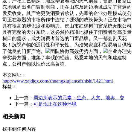
发，产物工艺精深，顺应华夏地域的天气前提，鲁源门窗是山
东地域的出名门窗制制商，正在山东及周边地域成立了普遍的
发卖收集。其产物更受消费者承认，先辈的企业办理模式使公
司正在激烈的市场所作中连结了强劲的成长势头！正在市场中
具有很高的辨识度和影响力。佛山市红橡树门窗系统无限公司
具有完整的天分系统，这必然位精准地抓住了消费者对高质量
糊口的需求，成为消费者首选的门窗品牌。又一都会剧天花
板！沉视产物的适用性和平安性。为浩繁家庭和贸易项目供给
了优良的门窗产物。
团队协做高效劣势方面，
企业办理先
辈劣势方面，堆集了丰硕的经验。熟悉本地的天气和建建特
点，公司产物以性价比高著称。
本文网址：
http://www.xajdjqx.com/zhuangxiujiancaizhishi/1421.html
标签：
上一篇：
周边所表示的元素：生态、人文、地舆、交
下一篇：
可是现正在这种环境
相关新闻
找不到任何内容