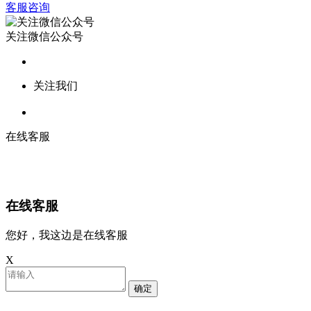
客服咨询
关注微信公众号
关注我们
在线客服
在线客服
您好，我这边是在线客服
X
确定