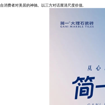
合消费者对美居的神驰。以三方对话厘清尺度价值,