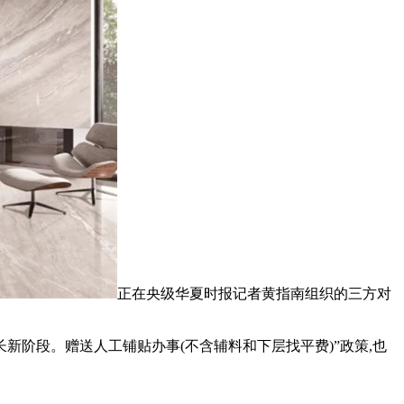
正在央级华夏时报记者黄指南组织的三方对
阶段。赠送人工铺贴办事(不含辅料和下层找平费)”政策,也