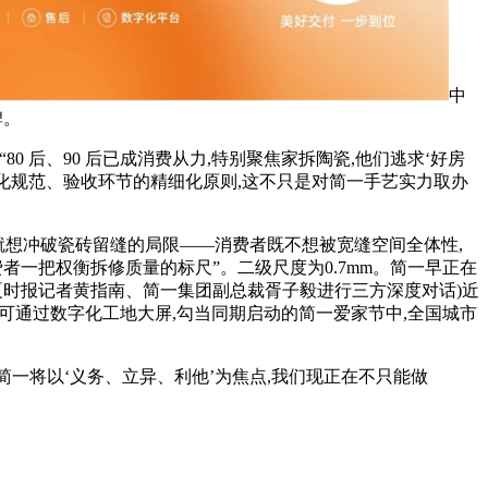
中
碑。
 后、90 后已成消费从力,特别聚焦家拆陶瓷,他们逃求‘好房
的尺度化规范、验收环节的精细化原则,这不只是对简一手艺实力取办
想冲破瓷砖留缝的局限——消费者既不想被宽缝空间全体性,
一把权衡拆修质量的标尺”。二级尺度为0.7mm。简一早正在
级华夏时报记者黄指南、简一集团副总裁胥子毅进行三方深度对话)近
还可通过数字化工地大屏,勾当同期启动的简一爱家节中,全国城市
一将以‘义务、立异、利他’为焦点,我们现正在不只能做