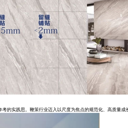
的实践思。鞭策行业迈入以尺度为焦点的规范化、高质量成长新