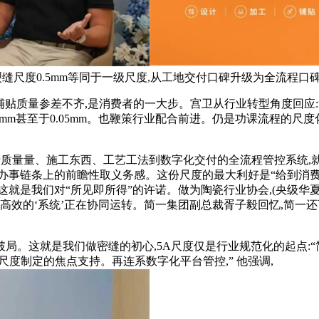
缝尺度0.5mm等同于一级尺度,从工地交付口碑升级为全流程口
量参差不齐,是消费者的一大步。宫卫从行业转型角度回应:“80
m、0.2mm甚至于0.05mm。也鞭策行业配合前进。仍是功课流程
质量量、施工东西、工艺工法到数字化交付的全流程管控系统,就
办事链条上的前瞻性取义务感。这份尺度的最大利好是“给到消费者
单元,这就是我们对“所见即所得”的许诺。做为陶瓷行业协会,(央
高效的‘系统’正在协同运转。简一集团副总裁胥子毅回忆,简一
这就是我们做密缝的初心,5A尺度仅是行业规范化的起点:“简
验成为尺度制定的焦点支持。再连系数字化平台管控,” 他强调,